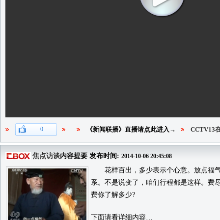
0
《新闻联播》直播请点此进入→
CCTV1
焦点访谈
内容提要 发布时间:
2014-10-06 20:45:08
花样百出，多少表示个心意。放点福气，
系。不是说变了，咱们行程都是这样。费
费你了解多少?
下面请看详细内容…