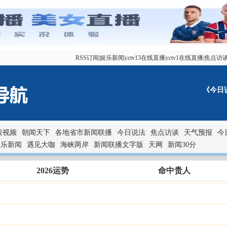
RSS订阅
|
娱乐新闻
|
cctv13在线直播
|
cctv1在线直播
|
焦点访
《今日说
段视频
朝闻天下
各地省市新闻联播
今日说法
焦点访谈
天气预报
今
娱乐新闻
遇见大咖
海峡两岸
新闻联播文字版
天网
新闻30分
2026运势
命中贵人