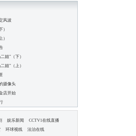
鉴定风波
（下）
（上）
告
“杨二姐”（下）
“杨二姐”（上）
匪
挡的摄像头
从金店开始
行
剧
娱乐新闻
CCTV1在线直播
空
环球视线
法治在线