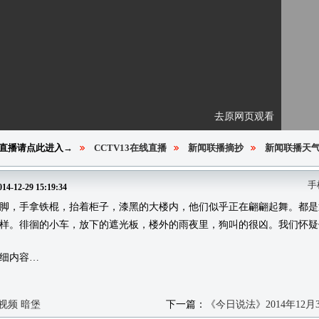
去原网页观看
直播请点此进入→
CCTV13在线直播
新闻联播摘抄
新闻联播天
手
014-12-29 15:19:34
，手拿铁棍，抬着柜子，漆黑的大楼内，他们似乎正在翩翩起舞。都是
样。徘徊的小车，放下的遮光板，楼外的雨夜里，狗叫的很凶。我们怀疑
细内容…
日视频 暗堡
下一篇：
《今日说法》2014年12