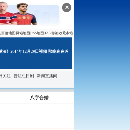
✕
谈
|
百度地图
|
网站地图
|
RSS地图
|
TAG标签
|
收藏本站
法》2014年12月29日视频 那晚狗在叫
日关注
普法栏目剧
新闻直播间
八字合婚