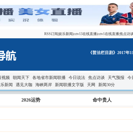
RSS订阅
|
娱乐新闻
|
cctv13在线直播
|
cctv1在线直播
|
焦点访
《普法栏目剧》2017年
段视频
朝闻天下
各地省市新闻联播
今日说法
焦点访谈
天气预报
今
娱乐新闻
遇见大咖
海峡两岸
新闻联播文字版
天网
新闻30分
2026运势
命中贵人