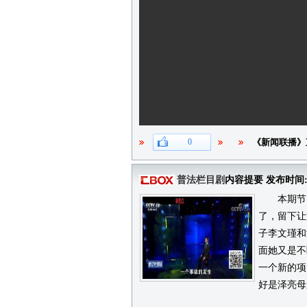
0
《新闻联播》
普法栏目剧
内容提要 发布时间
本期节目
了，留下让
子李文瑾和
面她又是不
一个新的项
好是泽亮母