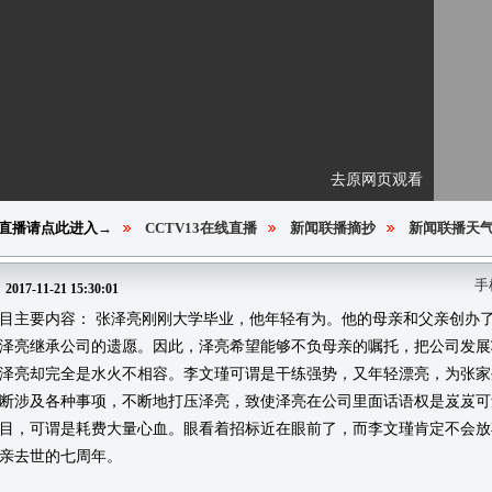
去原网页观看
直播请点此进入→
CCTV13在线直播
新闻联播摘抄
新闻联播天
手
:
2017-11-21 15:30:01
主要内容： 张泽亮刚刚大学毕业，他年轻有为。他的母亲和父亲创办了
泽亮继承公司的遗愿。因此，泽亮希望能够不负母亲的嘱托，把公司发展
泽亮却完全是水火不相容。李文瑾可谓是干练强势，又年轻漂亮，为张家
断涉及各种事项，不断地打压泽亮，致使泽亮在公司里面话语权是岌岌可
目，可谓是耗费大量心血。眼看着招标近在眼前了，而李文瑾肯定不会放
亲去世的七周年。