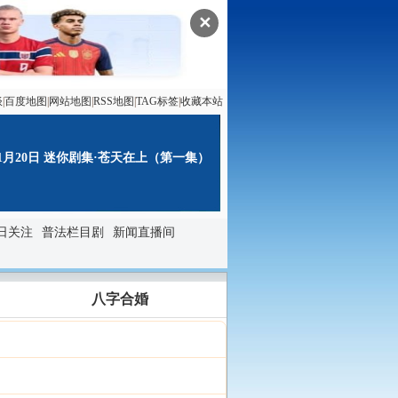
✕
谈
|
百度地图
|
网站地图
|
RSS地图
|
TAG标签
|
收藏本站
11月20日 迷你剧集·苍天在上（第一集）
日关注
普法栏目剧
新闻直播间
八字合婚