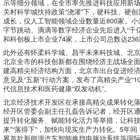
示等细分领域，在全市率先推进科技应用新
关村科学城扶持政策“浇灌”下，硬科技、硬
成长，仅人工智能领域企业数量近800家。
字节跳动、滴滴等数字经济企业先后进入“千
和科创板上市企业74家，上市公司总数达23
此外还有怀柔科学城、昌平未来科技城、北
北京全市的科技创新都在围绕经济主战场全
建高精尖经济结构方面，北京市出台促进经
意见及“五新”行动方案，发布了高精尖产业“10
代信息技术和医药健康“双发动机”。
北京经济技术开发区在承接高精尖成果转化
经开区管委会副主任孔磊告诉记者，经开区
提升转化服务、赋能转化活力等举措，让科技成
来”“落得下”，加快向现实生产力转化。5年
界首款新能源汽车智能换挡电驱动系统等国