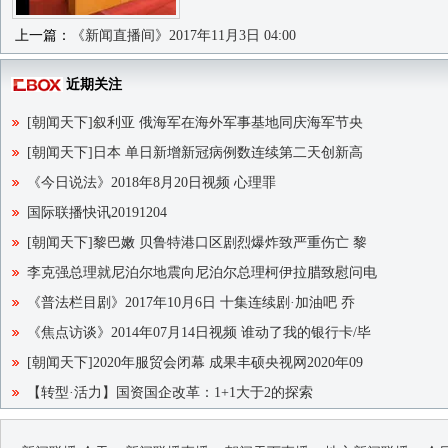
上一篇：
《新闻直播间》2017年11月3日 04:00
近期关注
[朝闻天下]叙利亚 俄海军在海外军事基地同庆海军节央
[朝闻天下]日本 单日新增新冠病例数连续第二天创新高
《今日说法》2018年8月20日视频 心理罪
国际联播快讯20191204
[朝闻天下]黎巴嫩 贝鲁特港口区剧烈爆炸致严重伤亡 黎
李克强总理就尼泊尔地震向尼泊尔总理柯伊拉腊致慰问电
《普法栏目剧》2017年10月6日 十集连续剧·加油吧 乔
《焦点访谈》2014年07月14日视频 谁动了我的银行卡/毕
[朝闻天下]2020年服贸会闭幕 成果丰硕央视网2020年09
【转型·活力】国资国企改革：1+1大于2的探索