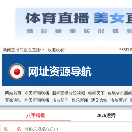
新闻直播间正在直播中...欢迎收看!
RSS订
网站首页
今天新闻联播
新闻联播分段视频
朝闻天下
各地省市新
百家讲坛
昨天新闻联播
热点新闻
娱乐新闻
遇见大咖
海峡两岸
八字精批
2026运势
姓 名