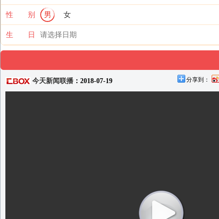
性 别
男
女
生 日
分享到：
今天新闻联播
：2018-07-19