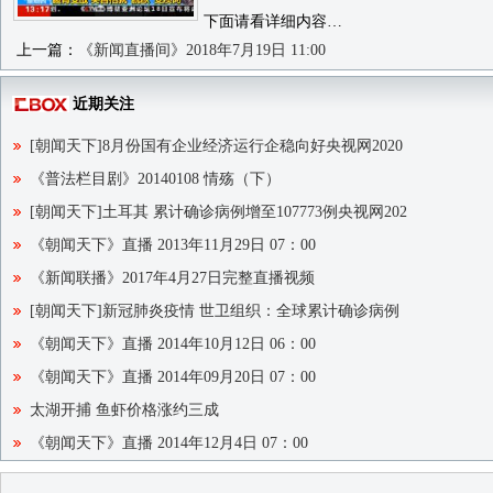
下面请看详细内容…
上一篇：
《新闻直播间》2018年7月19日 11:00
近期关注
[朝闻天下]8月份国有企业经济运行企稳向好央视网2020
《普法栏目剧》20140108 情殇（下）
[朝闻天下]土耳其 累计确诊病例增至107773例央视网202
《朝闻天下》直播 2013年11月29日 07：00
《新闻联播》2017年4月27日完整直播视频
[朝闻天下]新冠肺炎疫情 世卫组织：全球累计确诊病例
《朝闻天下》直播 2014年10月12日 06：00
《朝闻天下》直播 2014年09月20日 07：00
太湖开捕 鱼虾价格涨约三成
《朝闻天下》直播 2014年12月4日 07：00