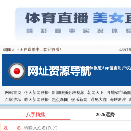
朝闻天下正在直播中...欢迎收看!
RSS订
[朝闻天下]工信部就媒体报道App侵害用户权益问
网站首页
今天新闻联播
新闻联播分段视频
朝闻天下
各地省市新
百家讲坛
昨天新闻联播
热点新闻
娱乐新闻
遇见大咖
海峡两岸
八字精批
2026运势
姓 名