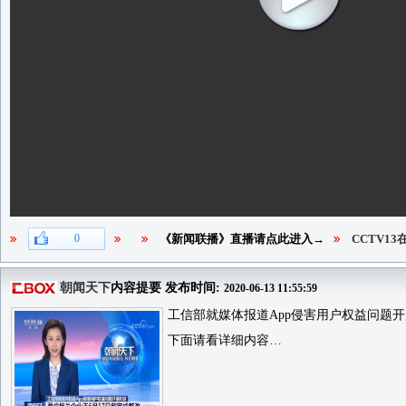
0
《新闻联播》直播请点此进入→
CCTV1
朝闻天下
内容提要 发布时间:
2020-06-13 11:55:59
工信部就媒体报道App侵害用户权益问题开
下面请看详细内容…