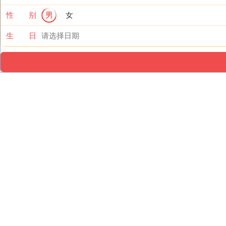
性 别
男
女
生 日