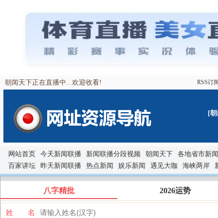
朝闻天下正在直播中...欢迎收看!
RSS订
[
网站首页
今天新闻联播
新闻联播分段视频
朝闻天下
各地省市新
百家讲坛
昨天新闻联播
热点新闻
娱乐新闻
遇见大咖
海峡两岸
八字精批
2026运势
姓 名