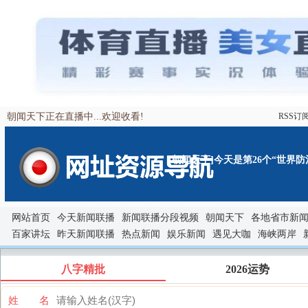
朝闻天下正在直播中...欢迎收看!
RSS订
[朝闻天下]今天是第26个“世界防
网站首页
今天新闻联播
新闻联播分段视频
朝闻天下
各地省市新
百家讲坛
昨天新闻联播
热点新闻
娱乐新闻
遇见大咖
海峡两岸
八字精批
2026运势
姓 名