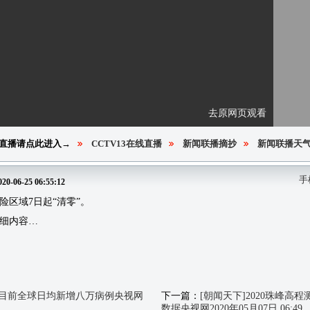
去原网页观看
直播请点此进入→
CCTV13在线直播
新闻联播摘抄
新闻联播天
手
020-06-25 06:55:12
险区域7日起“清零”。
细内容…
：目前全球日均新增八万病例央视网
下一篇：
[朝闻天下]2020珠峰
数据央视网2020年05月07日 06:49