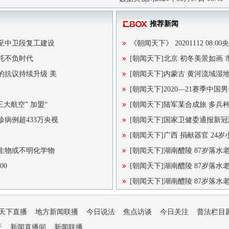
推荐新闻
峡至中卫段复工建设
《朝闻天下》 20201112 08:00
托不负时代
[朝闻天下]北京 初冬美景如画 
的抗议持续升级 美
[朝闻天下]内蒙古 黄河流域湿
[朝闻天下]2020—21赛季中国
三大航空” 加盟“
[朝闻天下]陆军某合成旅 多兵
诊病例超433万央视
[朝闻天下]国家卫健委通报新冠
[朝闻天下]广西 捐献器官 24
微生物或不明化学物
[朝闻天下]湖南醴陵 87岁落水
00
[朝闻天下]湖南醴陵 87岁落
[朝闻天下]湖南醴陵 87岁落
天下直播
地方新闻联播
今日说法
焦点访谈
今日关注
普法栏目
天
新闻直播间
新闻联播