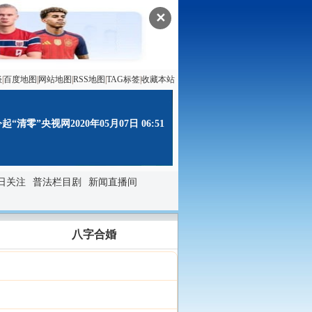
✕
谈
|
百度地图
|
网站地图
|
RSS地图
|
TAG标签
|
收藏本站
清零”央视网2020年05月07日 06:51
日关注
普法栏目剧
新闻直播间
八字合婚