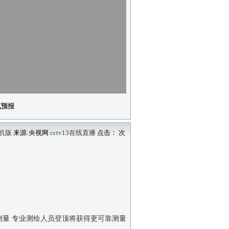
气预报
机版
来源:央视网
cctv13在线直播
点击：
次
高程测量 专业测绘人员登顶将获得更可靠测量