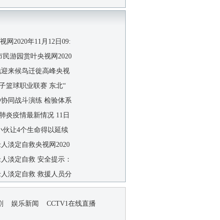
央视网2020年11月12日09:
市民游园赏叶央视网2020
地迎来候鸟迁徙高峰央视
男子篮球职业联赛 东北“
种协同战斗演练 检验体系
肺炎疫情最新情况 11日
岁小伙让4个生命得以延续
老人淡定自救央视网2020
水老人淡定自救 安全提示：
水老人淡定自救 救援人员分
剧
娱乐新闻
CCTV1在线直播