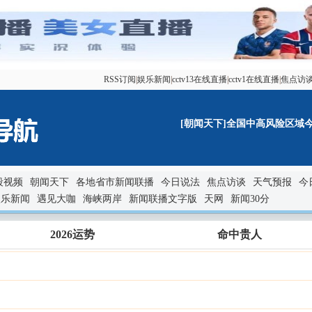
RSS订阅
|
娱乐新闻
|
cctv13在线直播
|
cctv1在线直播
|
焦点访
[朝闻天下]全国中高风险区域今起“
段视频
朝闻天下
各地省市新闻联播
今日说法
焦点访谈
天气预报
今
娱乐新闻
遇见大咖
海峡两岸
新闻联播文字版
天网
新闻30分
2026运势
命中贵人