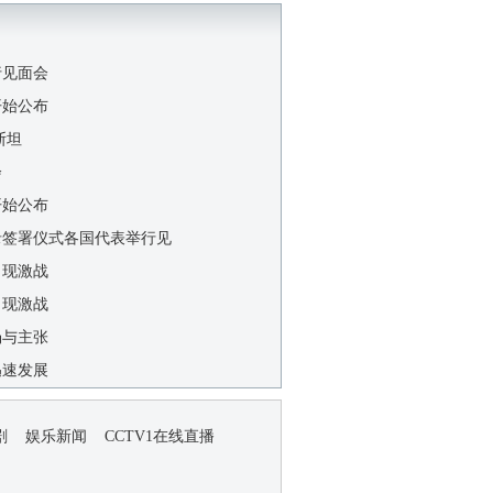
行见面会
开始公布
斯坦
会
开始公布
录签署仪式各国代表举行见
出现激战
出现激战
场与主张
迅速发展
剧
娱乐新闻
CCTV1在线直播