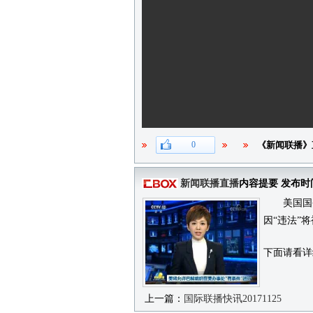
0
《新闻联播》
新闻联播直播
内容提要 发布时
美国国务院
因“违法”
下面请看详
上一篇：
国际联播快讯20171125