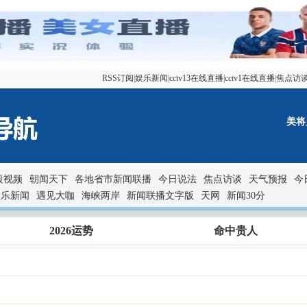
RSS订阅
|
娱乐新闻
|
cctv13在线直播
|
cctv1在线直播
|
焦点访
美将
段视频
朝闻天下
各地省市新闻联播
今日说法
焦点访谈
天气预报
今
娱乐新闻
遇见大咖
海峡两岸
新闻联播文字版
天网
新闻30分
2026运势
命中贵人