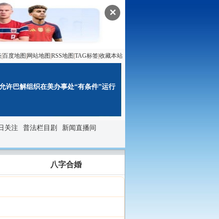
✕
谈
|
百度地图
|
网站地图
|
RSS地图
|
TAG标签
|
收藏本站
允许巴解组织在美办事处“有条件”运行
日关注
普法栏目剧
新闻直播间
八字合婚