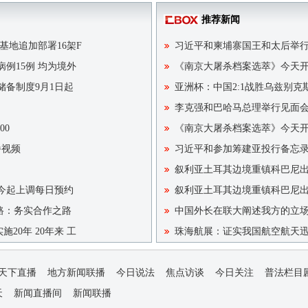
推荐新闻
基地追加部署16架F
习近平和柬埔寨国王和太后举
病例15例 均为境外
《南京大屠杀档案选萃》今天
储备制度9月1日起
亚洲杯：中国2:1战胜乌兹别克
李克强和巴哈马总理举行见面
00
《南京大屠杀档案选萃》今天
播视频
习近平和参加筹建亚投行备忘
叙利亚土耳其边境重镇科巴尼
宫今起上调每日预约
叙利亚土耳其边境重镇科巴尼
一路：务实合作之路
中国外长在联大阐述我方的立
20年 20年来 工
珠海航展：证实我国航空航天
天下直播
地方新闻联播
今日说法
焦点访谈
今日关注
普法栏目
天
新闻直播间
新闻联播