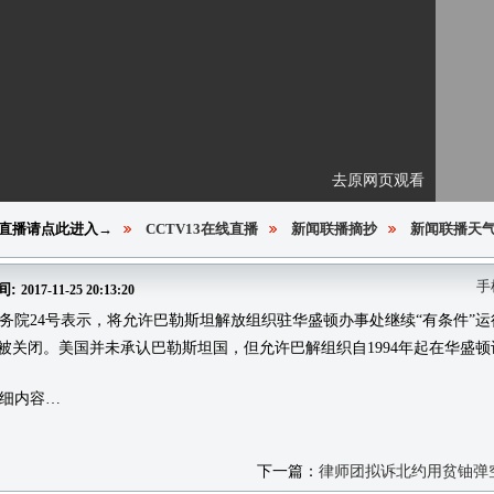
去原网页观看
直播请点此进入→
CCTV13在线直播
新闻联播摘抄
新闻联播天
手
间:
2017-11-25 20:13:20
24号表示，将允许巴勒斯坦解放组织驻华盛顿办事处继续“有条件”运
将被关闭。美国并未承认巴勒斯坦国，但允许巴解组织自1994年起在华盛
细内容…
下一篇：
律师团拟诉北约用贫铀弹