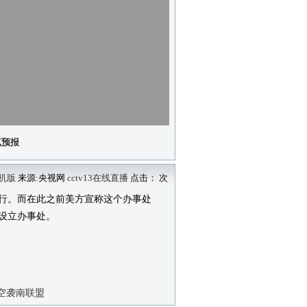
气预报
机版
来源:央视网
cctv13在线直播
点击：
次
行。而在此之前美方宣称这个办事处
顿设立办事处。
空袭南联盟