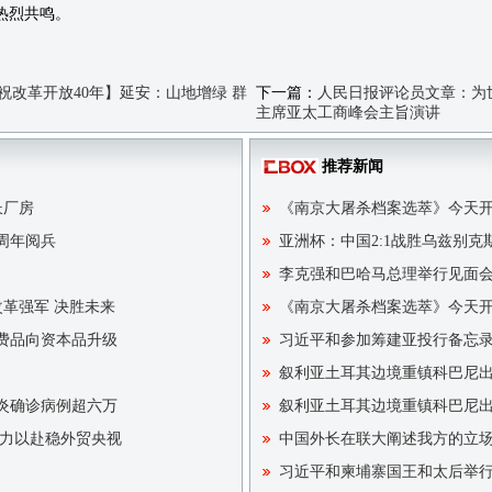
热烈共鸣。
祝改革开放40年】延安：山地增绿 群
下一篇：
人民日报评论员文章：为
主席亚太工商峰会主旨演讲
推荐新闻
长厂房
《南京大屠杀档案选萃》今天
周年阅兵
亚洲杯：中国2:1战胜乌兹别克
李克强和巴哈马总理举行见面
 改革强军 决胜未来
《南京大屠杀档案选萃》今天
费品向资本品升级
习近平和参加筹建亚投行备忘
叙利亚土耳其边境重镇科巴尼
肺炎确诊病例超六万
叙利亚土耳其边境重镇科巴尼
全力以赴稳外贸央视
中国外长在联大阐述我方的立
习近平和柬埔寨国王和太后举