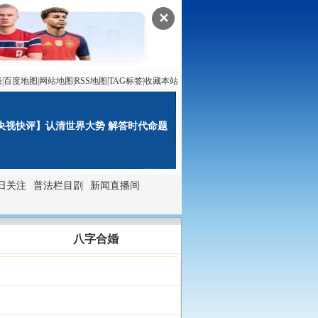
✕
谈
|
百度地图
|
网站地图
|
RSS地图
|
TAG标签
|
收藏本站
央视快评】认清世界大势 解答时代命题
日关注
普法栏目剧
新闻直播间
八字合婚