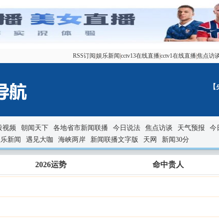
RSS订阅
|
娱乐新闻
|
cctv13在线直播
|
cctv1在线直播
|
焦点访
【
段视频
朝闻天下
各地省市新闻联播
今日说法
焦点访谈
天气预报
今
娱乐新闻
遇见大咖
海峡两岸
新闻联播文字版
天网
新闻30分
2026运势
命中贵人