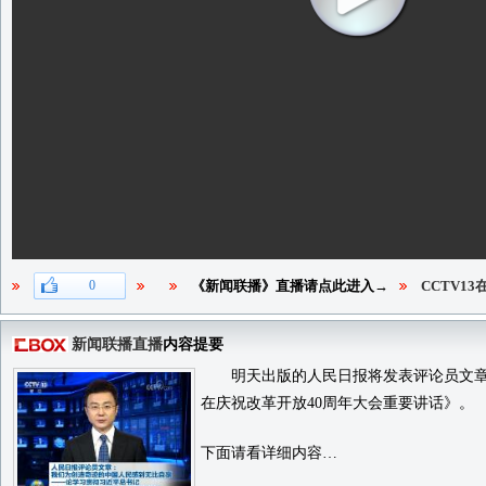
0
《新闻联播》直播请点此进入→
CCTV1
新闻联播直播
内容提要
明天出版的人民日报将发表评论员文章，
在庆祝改革开放40周年大会重要讲话》。
下面请看详细内容…