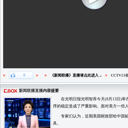
0
《新闻联播》直播请点此进入→
CCTV1
新闻联播直播
内容提要
在光明日报光明智库今天(8月13日)举
序的稳定造成了严重影响。面对美方一些
专家们认为，近期美国财政部给中国贴上
具。