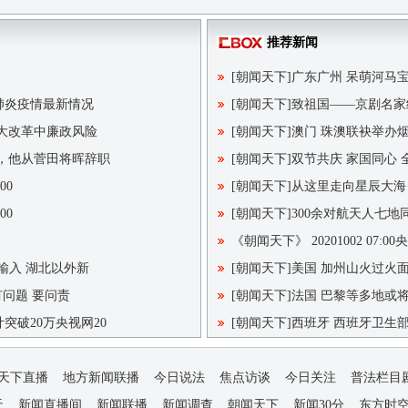
推荐新闻
[朝闻天下]广东广州 呆萌河马
冠肺炎疫情最新情况
[朝闻天下]致祖国——京剧名家
重大改革中廉政风险
[朝闻天下]澳门 珠澳联袂举办
，他从菅田将晖辞职
[朝闻天下]双节共庆 家国同心
00
[朝闻天下]从这里走向星辰大海
00
[朝闻天下]300余对航天人七
《朝闻天下》 20201002 07:00
输入 湖北以外新
[朝闻天下]美国 加州山火过火
 有问题 要问责
[朝闻天下]法国 巴黎等多地或
突破20万央视网20
[朝闻天下]西班牙 西班牙卫生
天下直播
地方新闻联播
今日说法
焦点访谈
今日关注
普法栏目
天
新闻直播间
新闻联播
新闻调查
朝闻天下
新闻30分
东方时