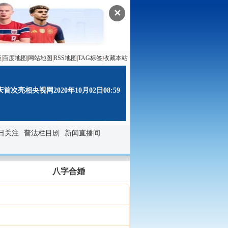
✕
谈
|
百度地图
|
网站地图
|
RSS地图
|
TAG标签
|
收藏本站
次亮相央视网2020年10月02日08:59
日关注
普法栏目剧
新闻直播间
八字合婚