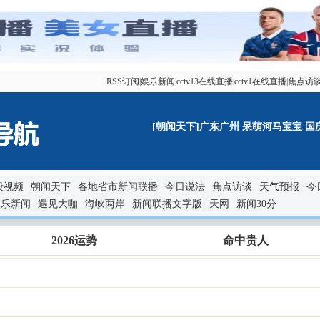
RSS订阅
|
娱乐新闻
|
cctv13在线直播
|
cctv1在线直播
|
焦点访
[朝闻天下]广东广州 呆萌河马宝宝 国庆首
段视频
朝闻天下
各地省市新闻联播
今日说法
焦点访谈
天气预报
今
娱乐新闻
遇见大咖
海峡两岸
新闻联播文字版
天网
新闻30分
2026运势
命中贵人