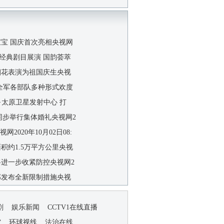
宝宝 国庆首次亮相央视网
经典剧目展演 国韵荟萃
烟花表演为祖国庆生央视
 全军各部队多种形式欢度
·太原卫星发射中心 打
地同步举行集体婚礼央视网2
央视网2020年10月02日08:
面积约1.5万平方公里央视
将进一步收紧防控央视网2
部发布全新限制措施央视
剧
娱乐新闻
CCTV1在线直播
空
环球视线
法治在线