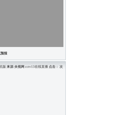
气预报
机版
来源:央视网
cctv13在线直播
点击：
次