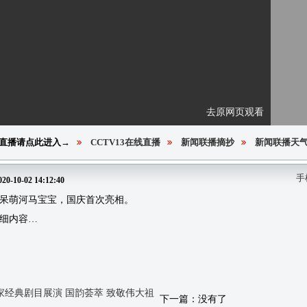
去原网页观看
直播请点此进入→
CCTV13在线直播
新闻联播摘抄
新闻联播天
手
020-10-02 14:12:40
呆萌河马宝宝，国庆首次亮相。
细内容…
家经典剧目展演 国韵荟萃 致敬伟大祖
下一篇：没有了