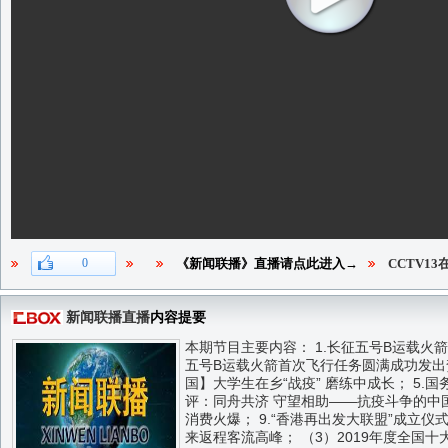
0
《新闻联播》直播请点此进入→
CCTV1
新闻联播直播
内容提要
本期节目主要内容： 1.长征五号B运载火
五号B运载火箭首次飞行任务圆满成功发出贺电
国】大学生在乡“战疫” 磨练中成长； 5
评：同舟共济 守望相助——抗疫斗争的中国精
消费火爆； 9.“香港再出发大联盟”成立仪
来返程客流高峰； （3）2019年度全国十